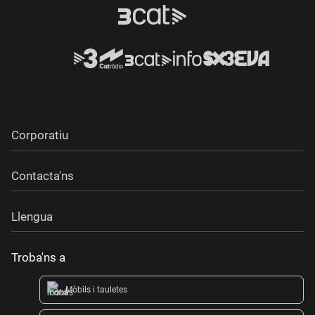
Corporatiu
Contacta'ns
Llengua
Troba'ns a
Mòbils i tauletes