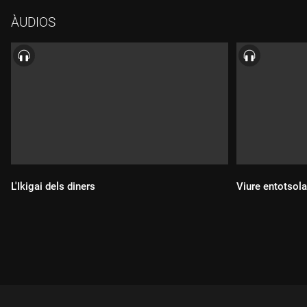
De tot plegat en parlarem amb Marta Marcé, naturòpata i
ÀUDIOS
kinesiòloga holística i gerent de l'IGEM (Institut Guxens de
Medicina Integrativa), i la coach nutricional Nuria Roura,
creadora del mètode i estil de vida SEN i autora d'"Aprender a
vivir, aprender a comer" i "Detox SEN". Escoltarem per
començar la reflexió de la coach nutricional Marta Vergés
Viñals, creadora de Kalegria i del llibre "Cómete el tarro". I
acabarem el programa amb el "Bloc de notes" d'Alex Rovira.
L'Ikigai dels diners
Viure entotsola
Durada:
Durada: