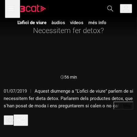
Anar
Anar
Obre
menú
a
al
de
la
contingut
navegació
navegació
L'ofici de viure
àudios
vídeos
més info
principal
Necessitem fer detox?
Durada:
56 min
01/07/2019
Aquest diumenge a "L'ofici de viure" parlem de si
necessitem fer dieta detox. Parlarem dels productes detox, que
s'han posat de moda i ens preguntarem si calen o no calen.
…
Més
Què és millor, netejar o no embrutar el nostre organisme amb
tòxics? Què intoxica el nostre cos? Quins hàbits hauríem de
canviar? Quines són les dietes depuratives més adequades?
Què són exactament les dietes detox? I qui les pot fer i qui no?