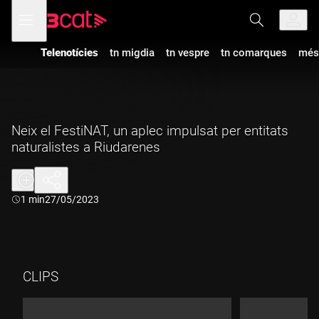
Anar
Anar
Obre
menú
a
al
de
la
contingut
navegació
navegació
Telenotícies
tn migdia
tn vespre
tn comarques
més
principal
Neix el FestiNAT, un aplec impulsat per entitats
naturalistes a Riudarenes
Durada:
1 min
27/05/2023
CLIPS