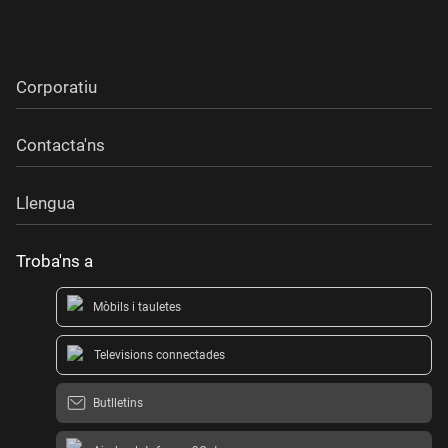
Corporatiu
Contacta'ns
Llengua
Troba'ns a
Mòbils i tauletes
Televisions connectades
Butlletins