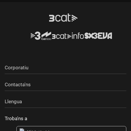
Corporatiu
Contacta'ns
Llengua
Troba'ns a