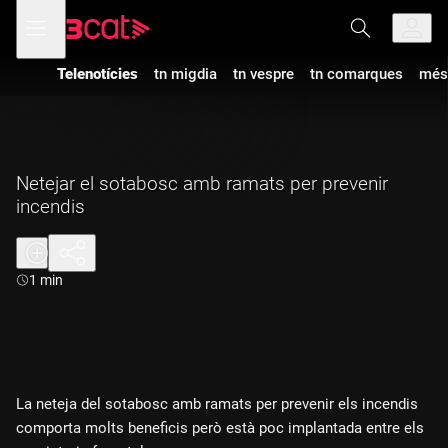
Anar
Anar
Obre
menú
a
al
de
la
contingut
navegació
navegació
Telenotícies
tn migdia
tn vespre
tn comarques
més
principal
Netejar el sotabosc amb ramats per prevenir
incendis
Durada:
1 min
La neteja del sotabosc amb ramats per prevenir els incendis
comporta molts beneficis però està poc implantada entre els