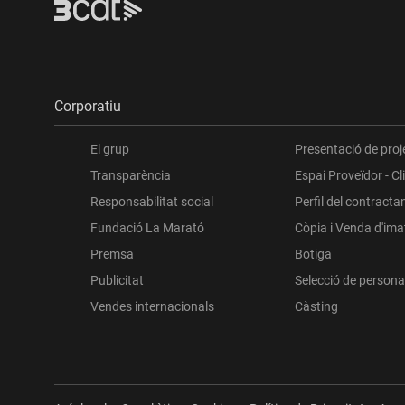
Corporatiu
El grup
Presentació de proj
Transparència
Espai Proveïdor - Cl
Responsabilitat social
Perfil del contracta
Fundació La Marató
Còpia i Venda d'im
Premsa
Botiga
Publicitat
Selecció de persona
Vendes internacionals
Càsting