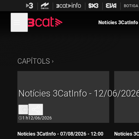
Anar
Anar
BOTIGA
a
al
la
contingut
Obre
navegació
menú
Notícies 3CatInfo
de
principal
navegació
CAPÍTOLS
Notícies 3CatInfo - 12/06/2026
Durada:
1 h
12/06/2026
Notícies 3CatInfo - 07/08/2026 - 12:00
Notícies 3