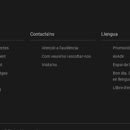
Contacta'ns
Llengua
ectes
Atenció a l'audiència
Promoció 
ient
Com veure'ns i escoltar-nos
ésAdir
nt
Visita'ns
Espai de 
atges
Bon dia. 
en llengu
Llibre d'es
l