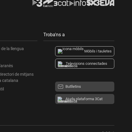
Troba'ns a
de la llengua
Mòbils i tauletes
Televisions connectades
l'aranès
Directori de mitjans
a catalana
Butlletins
til
Ajuda plataforma 3Cat