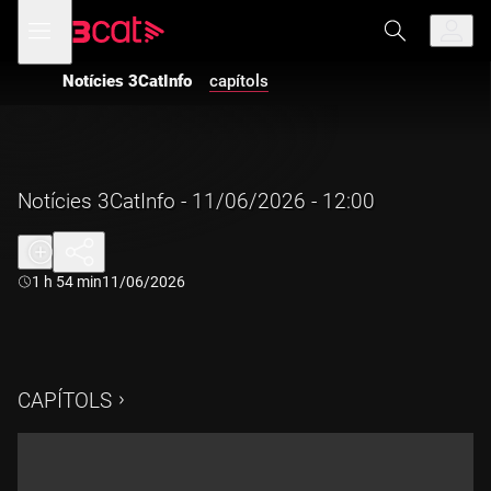
Anar
Anar
Obre
menú
a
al
de
la
contingut
navegació
navegació
Notícies 3CatInfo
capítols
principal
Notícies 3CatInfo - 11/06/2026 - 12:00
Durada:
1 h 54 min
11/06/2026
CAPÍTOLS