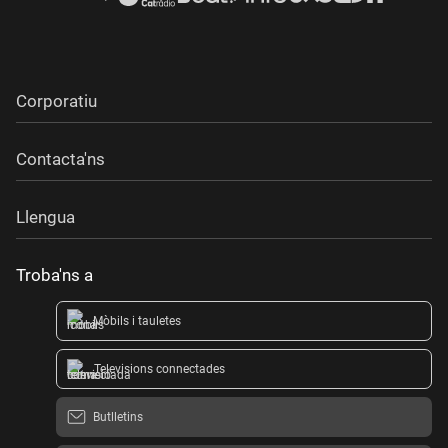
Corporatiu
Contacta'ns
Llengua
Troba'ns a
Mòbils i tauletes
Televisions connectades
Butlletins