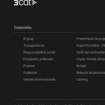
Corporatiu
El grup
Presentació de proj
Transparència
Espai Proveïdor - Cl
Responsabilitat social
Perfil del contracta
Fundació La Marató
Còpia i Venda d'im
Premsa
Botiga
Publicitat
Selecció de persona
Vendes internacionals
Càsting