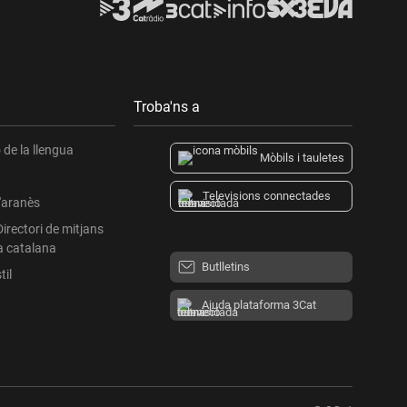
Troba'ns a
de la llengua
Mòbils i tauletes
Televisions connectades
l'aranès
Directori de mitjans
a catalana
Butlletins
til
Ajuda plataforma 3Cat