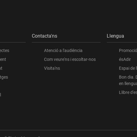
Contacta'ns
Llengua
ectes
Atenció a l'audiència
Promoció 
ient
Com veure'ns i escoltar-nos
ésAdir
nt
Visita'ns
Espai de 
atges
Bon dia. 
en llengu
Llibre d'es
l