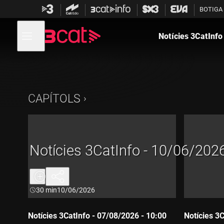
Anar
Anar
BOTIGA
a
al
la
contingut
Obre
navegació
menú
Notícies 3CatInfo
de
principal
navegació
CAPÍTOLS
Notícies 3CatInfo - 10/06/2026
Durada:
30 min
10/06/2026
Notícies 3CatInfo - 07/08/2026 - 10:00
Notícies 3