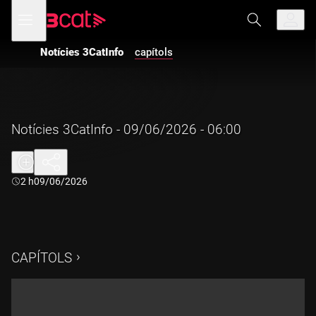
Anar
Anar
Obre
menú
a
al
de
la
contingut
navegació
navegació
Notícies 3CatInfo
capítols
principal
Notícies 3CatInfo - 09/06/2026 - 06:00
Durada:
2 h
09/06/2026
CAPÍTOLS