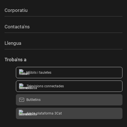
Corporatiu
Contacta'ns
Llengua
Troba'ns a
Mòbils i tauletes
Televisions connectades
Butlletins
Ajuda plataforma 3Cat