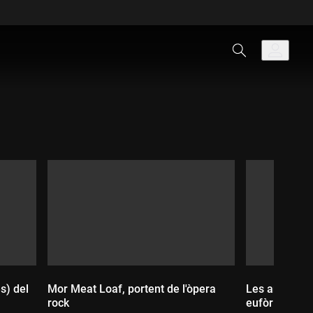
s) del
Mor Meat Loaf, portent de l'òpera
Les antiavort
rock
eufòriques la