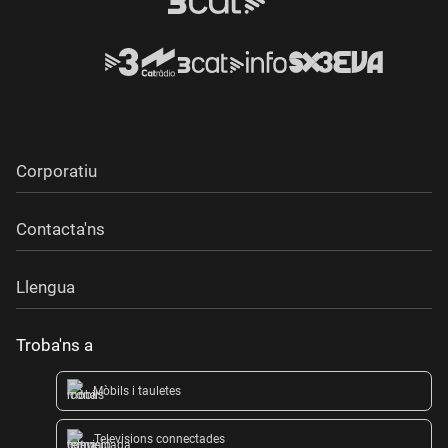
Corporatiu
Contacta'ns
Llengua
Troba'ns a
Mòbils i tauletes
Televisions connectades