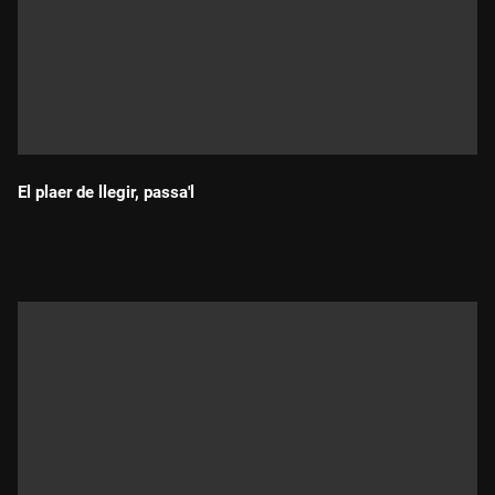
El plaer de llegir, passa'l
Durada: