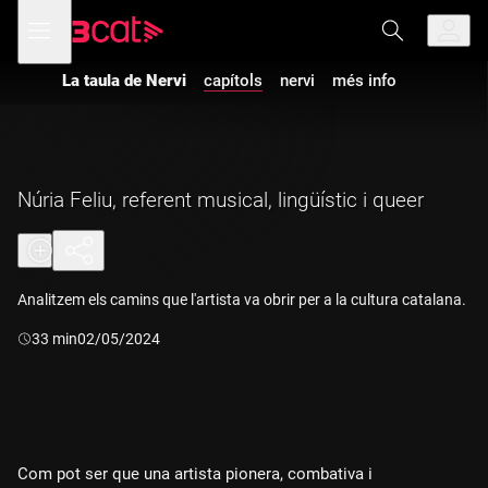
Anar
Anar
Obre
menú
a
al
de
la
contingut
navegació
navegació
La taula de Nervi
capítols
nervi
més info
principal
Núria Feliu, referent musical, lingüístic i queer
Analitzem els camins que l'artista va obrir per a la cultura catalana.
Durada:
33 min
02/05/2024
Com pot ser que una artista pionera, combativa i