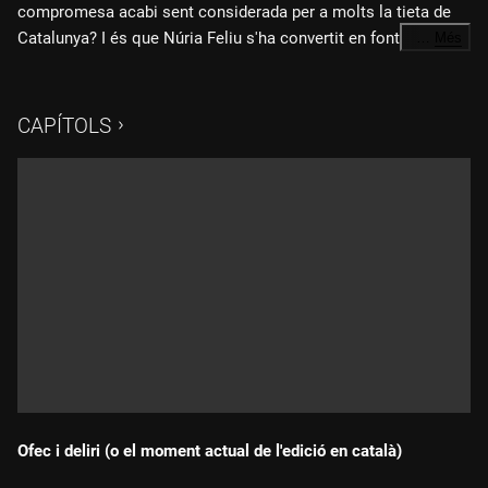
compromesa acabi sent considerada per a molts la tieta de
Catalunya? I és que Núria Feliu s'ha convertit en font
…
Més
d'inspiració per a noves generacions d'artistes, músics i drag-
queens. A la tertúlia conduïda per Júlia Bertran analitzem els
camins que va obrir Núria Feliu per a la música i la cultura
CAPÍTOLS
catalanes. Ho fem amb el periodista Òscar Dalmau, la
transformista Jèssica Pulla i la neocupletista i neovedet
Glòria Ribera.
Ofec i deliri (o el moment actual de l'edició en català)
Durada: