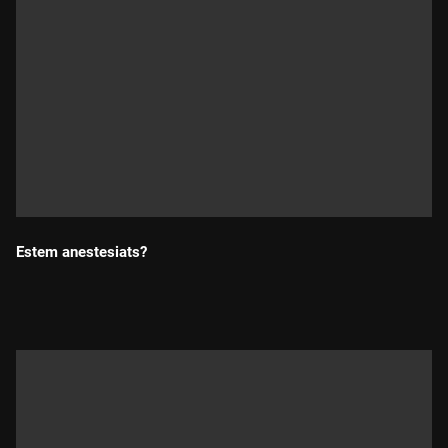
Estem anestesiats?
Durada: