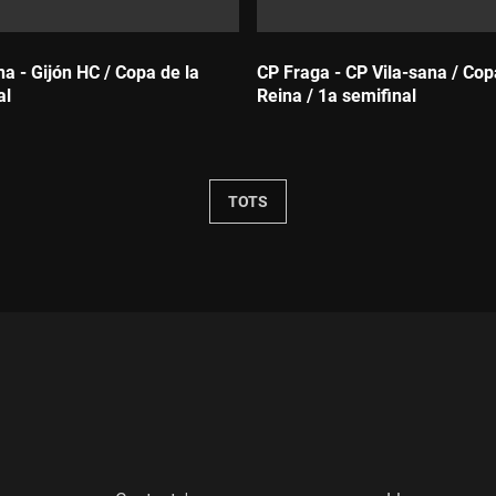
a - Gijón HC / Copa de la
CP Fraga - CP Vila-sana / Cop
al
Reina / 1a semifinal
Durada:
TOTS