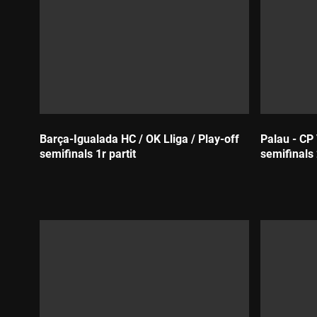
Barça-Igualada HC / OK Lliga / Play-off
Palau - CP 
semifinals 1r partit
semifinals 
Durada:
Durada: