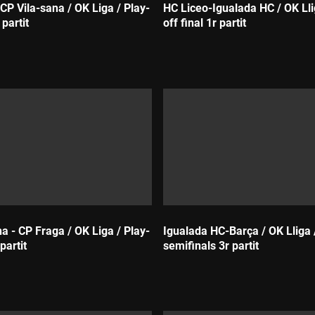
CP Vila-sana / OK Liga / Play-
HC Liceo-Igualada HC / OK Lli
 partit
off final 1r partit
Durada:
a - CP Fraga / OK Liga / Play-
Igualada HC-Barça / OK Lliga 
 partit
semifinals 3r partit
Durada: