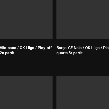
Vila-sana / OK Lliga / Play-off
Barça-CE Noia / OK Lliga / Pla
2n partit
quarts 3r partit
Durada: