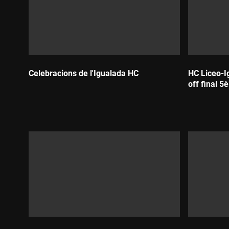
Celebracions de l'Igualada HC
HC Liceo-Ig
off final 5è
Durada:
Durada: