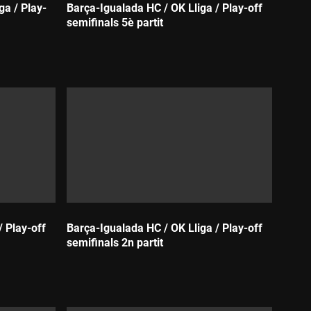
ga / Play-
Barça-Igualada HC / OK Lliga / Play-off
semifinals 5è partit
Durada:
/ Play-off
Barça-Igualada HC / OK Lliga / Play-off
semifinals 2n partit
Durada: