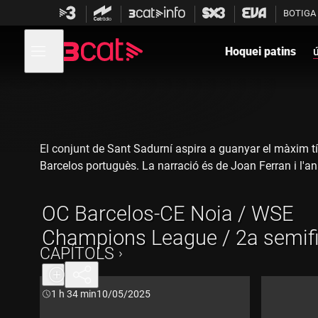
Anar
Anar
BOTIGA
a
al
la
contingut
Obre
navegació
menú
Hoquei patins
de
principal
navegació
El conjunt de Sant Sadurní aspira a guanyar el màxim tí
Barcelos portuguès. La narració és de Joan Ferran i l'anàl
OC Barcelos-CE Noia / WSE
Champions League / 2a semifi
CAPÍTOLS
Durada:
1 h 34 min
10/05/2025