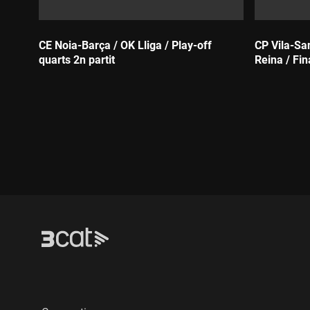
CE Noia-Barça / OK Lliga / Play-off
CP Vila-San
quarts 2n partit
Reina / Fin
Durada:
Durada: