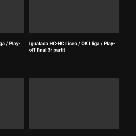
ga / Play-
Igualada HC-HC Liceo / OK Lliga / Play-
off final 3r partit
Durada: