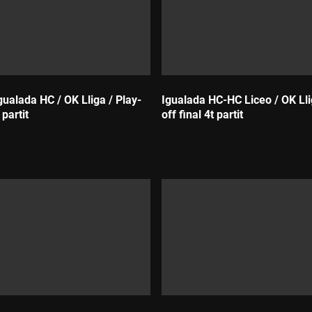
ualada HC / OK Lliga / Play-
Igualada HC-HC Liceo / OK Lli
 partit
off final 4t partit
Durada: