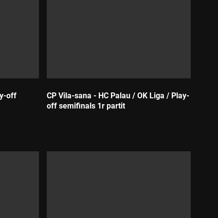
y-off
CP Vila-sana - HC Palau / OK Liga / Play-
off semifinals 1r partit
Durada: