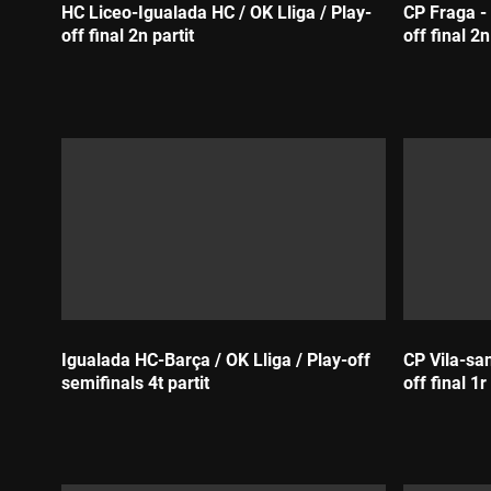
HC Liceo-Igualada HC / OK Lliga / Play-
CP Fraga - 
off final 2n partit
off final 2n
Durada:
Durada:
Igualada HC-Barça / OK Lliga / Play-off
CP Vila-san
semifinals 4t partit
off final 1r
Durada:
Durada: