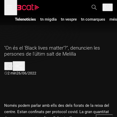
Anar
Anar
Obre
menú
a
al
de
la
contingut
navegació
navegació
Telenotícies
tn migdia
tn vespre
tn comarques
més
principal
"On és el 'Black lives matter'?", denuncien les
persones de l'últim salt de Melilla
Durada:
2 min
26/06/2022
Només podem parlar amb ells des dels forats de la reixa del
centre. Estan confinats per protocol covid. La gran quantitat