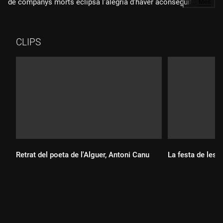
de companys morts eclipsa l'alegria d'haver aconseguit creuar
…
Més
la tanca. Denuncien les deportacions que hi ha hagut i el
tracte denigrant de la Gendarmeria marroquina.
CLIPS
Retrat del poeta de l'Alguer, Antoni Canu
La festa de les
Durada:
Durada: