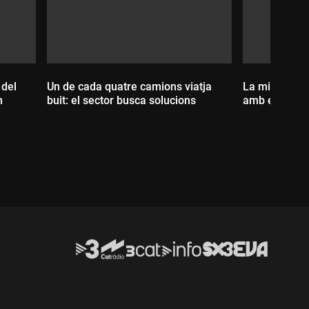
 del
Un de cada quatre camions viatja
La militància
h
buit: el sector busca solucions
amb el PSC pe
Durada:
Durada: