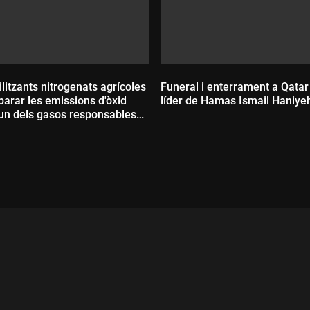
tilitzants nitrogenats agrícoles
Funeral i enterrament a Qatar
parar les emissions d'òxid
líder de Hamas Ismail Haniye
 un dels gasos responsables
risi climàtica
ada:
Durada: