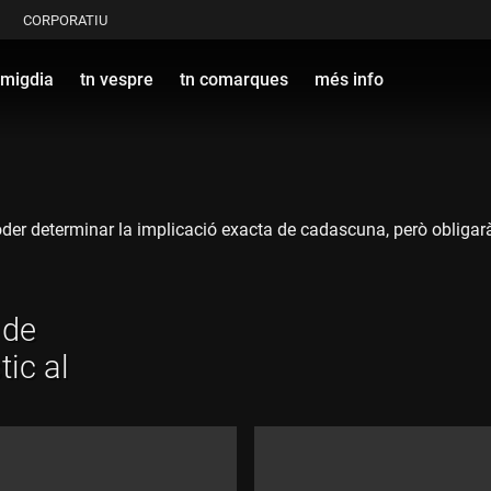
CORPORATIU
 migdia
tn vespre
tn comarques
més info
der determinar la implicació exacta de cadascuna, però obligarà
 de
tic al