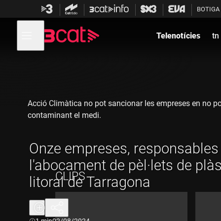
Anar
Anar
BOTIGA
a
al
la
contingut
Obre
navegació
menú
Telenotícies
tn
de
principal
navegació
Acció Climàtica no pot sancionar les empreses en no po
contaminant el medi.
Onze empreses, responsables
l'abocament de pèl·lets de plàs
CLIPS
litoral de Tarragona
Durada:
1 min
02/08/2024