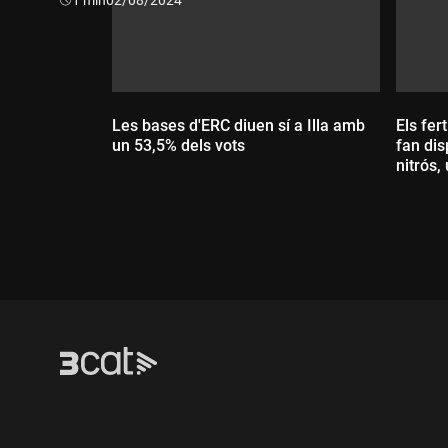
Les bases d'ERC diuen sí a Illa amb
Els fer
un 53,5% dels vots
fan dis
nitrós,
de la c
Dur
Durada: