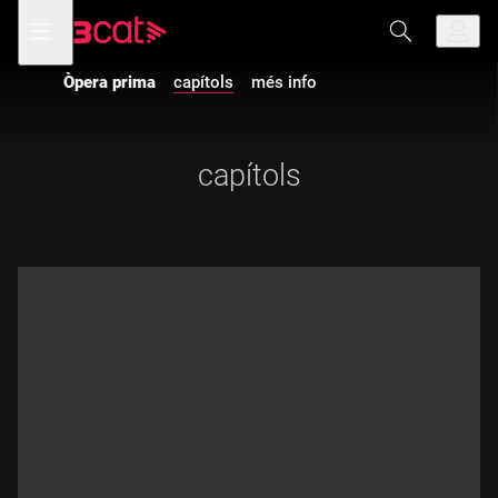
Anar
Anar
Obre
menú
a
al
de
la
contingut
navegació
navegació
Òpera prima
capítols
més info
principal
capítols