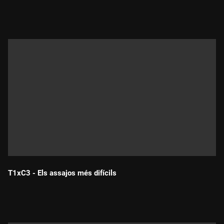
Durada:
T1xC3 - Els assajos més difícils
Durada: