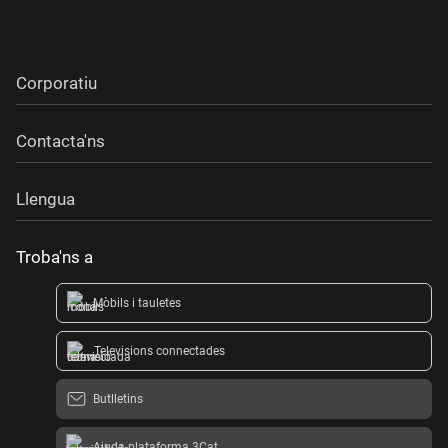
Corporatiu
Contacta'ns
Llengua
Troba'ns a
Mòbils i tauletes
Televisions connectades
Butlletins
Ajuda plataforma 3Cat