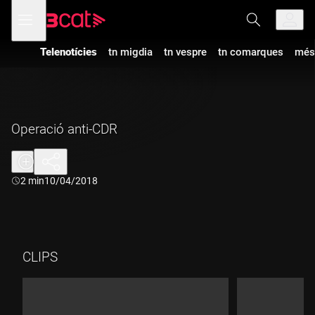
Anar
Anar
Obre
menú
a
al
de
la
contingut
navegació
navegació
Telenotícies
tn migdia
tn vespre
tn comarques
més
principal
Operació anti-CDR
Durada:
2 min
10/04/2018
CLIPS