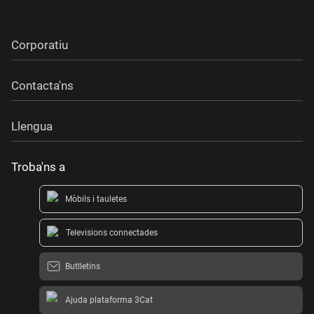
Corporatiu
Contacta'ns
Llengua
Troba'ns a
Mòbils i tauletes
Televisions connectades
Butlletins
Ajuda plataforma 3Cat