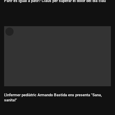
Parir és igual a patir? Claus per superar el dolor del dia clau
Durada:
L'infermer pediàtric Armando Bastida ens presenta "Sana,
sanita!"
Durada: