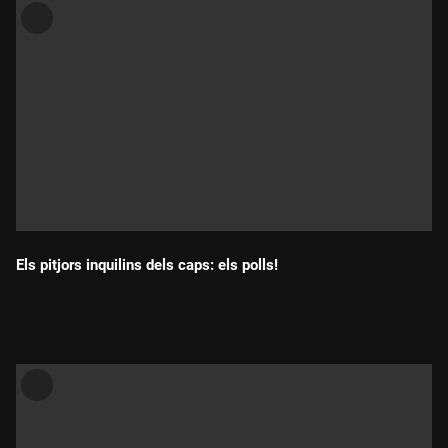
Els pitjors inquilins dels caps: els polls!
Durada: