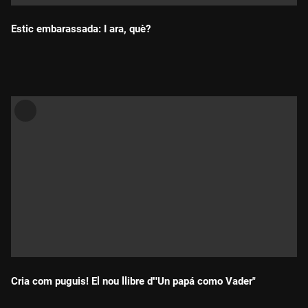
Estic embarassada: I ara, què?
Durada:
Cria com puguis! El nou llibre d'"Un papá como Vader"
Durada: