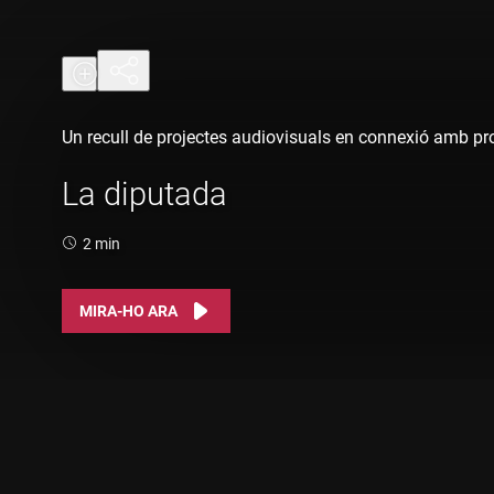
Un recull de projectes audiovisuals en connexió amb pro
La diputada
Durada:
2 min
MIRA-HO ARA