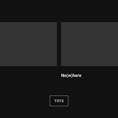
Durada:
No(w)here
Durada:
TOTS