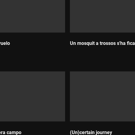
vuelo
Un mosquit a trossos s'ha fic
Durada:
era campo
(Un)certain journey