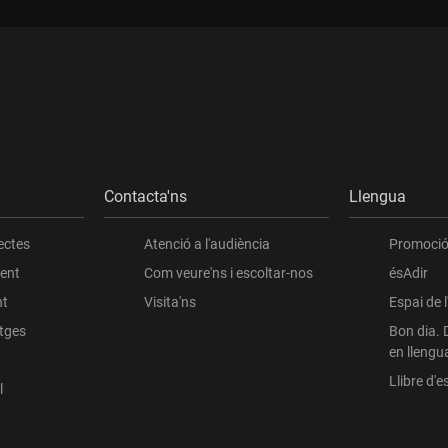
Contacta'ns
Llengua
ectes
Atenció a l'audiència
Promoció 
ient
Com veure'ns i escoltar-nos
ésAdir
nt
Visita'ns
Espai de 
atges
Bon dia. 
en llengu
Llibre d'es
l