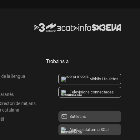
Troba'ns a
de la llengua
Mòbils i tauletes
Televisions connectades
l'aranès
Directori de mitjans
a catalana
Butlletins
til
Ajuda plataforma 3Cat