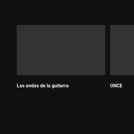
Durada:
Durada:
Las ondas de la guitarra
ONCE
Durada:
Durada: