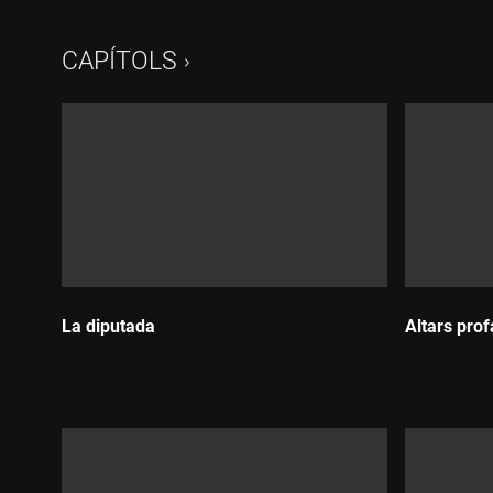
CAPÍTOLS
La diputada
Altars pro
Durada:
Durada: