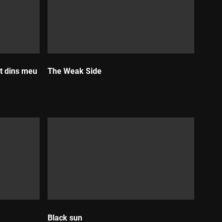
at dins meu
The Weak Side
Durada:
Black sun