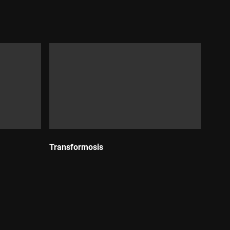
Durada:
Transformosis
Durada: