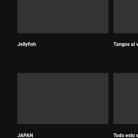
Jellyfish
Tangos al 
Durada:
Durada:
JAPAN
Todo esto 