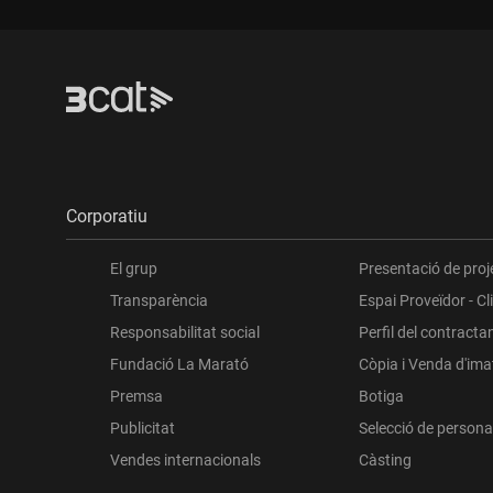
Corporatiu
El grup
Presentació de proj
Transparència
Espai Proveïdor - Cl
Responsabilitat social
Perfil del contracta
Fundació La Marató
Còpia i Venda d'im
Premsa
Botiga
Publicitat
Selecció de persona
Vendes internacionals
Càsting