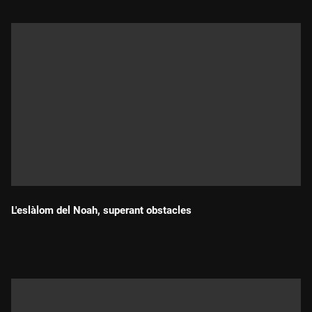
L'eslàlom del Noah, superant obstacles
Durada: