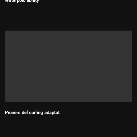
Waterpolo ability
Durada:
Pioners del cúrling adaptat
Durada: