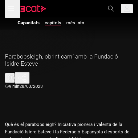
Anar
Anar
Obre
menú
a
al
de
la
contingut
navegació
navegació
Capacitats
capítols
més info
principal
Parabobsleigh, obrint camí amb la Fundació
Isidre Esteve
Durada:
9 min
28/03/2023
Què és el parabobsleigh? Iniciativa pionera i valenta de la
Fundació Isidre Esteve i la Federació Espanyola d'esports de