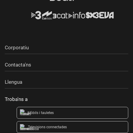
Corporatiu
Contacta'ns
Llengua
Troba'ns a
Mòbils i tauletes
Televisions connectades