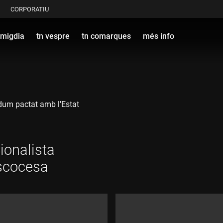
CORPORATIU
 migdia
tn vespre
tn comarques
més info
ndum pactat amb l'Estat
cionalista
escocesa