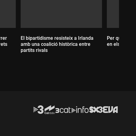
rrer
El bipartidisme resisteix a Irlanda
Per què Trum
rets
amb una coalició històrica entre
en els sonde
partits rivals
Durada:
Durada: