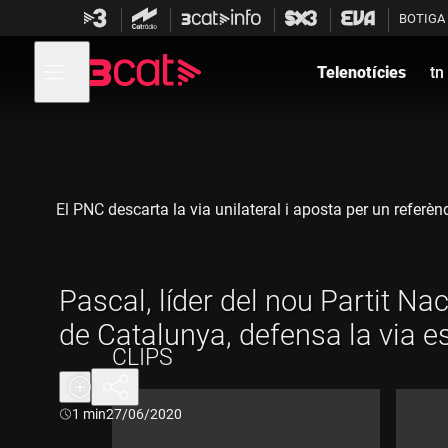
Anar
Anar
BOTIGA
a
al
la
contingut
Obre
navegació
menú
Telenotícies
tn
de
principal
navegació
El PNC descarta la via unilateral i aposta per un referè
Pascal, líder del nou Partit Na
de Catalunya, defensa la via 
CLIPS
Durada:
1 min
27/06/2020