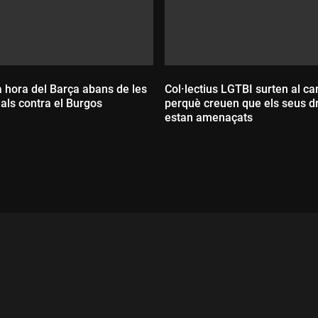
a hora del Barça abans de les
Col·lectius LGTBI surten al ca
als contra el Burgos
perquè creuen que els seus d
estan amenaçats
Durada:
ada: