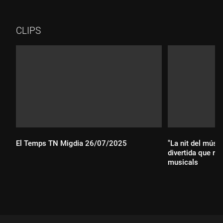
execucions de Cambodja, per recordar-ne les víctimes i fer-ne
memòria històrica.
CLIPS
El Temps TN Migdia 26/07/2025
"La nit del músic
divertida que rep
musicals
Durada:
Durada: