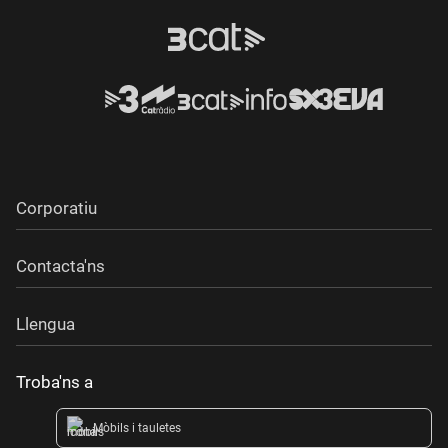
Corporatiu
Contacta'ns
Llengua
Troba'ns a
Mòbils i tauletes