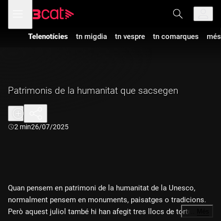
Anar
Anar
Obre
menú
a
al
de
la
contingut
navegació
navegació
Telenotícies
tn migdia
tn vespre
tn comarques
més
principal
Patrimonis de la humanitat que sacsegen
Durada:
2 min
26/07/2025
Quan pensem en patrimoni de la humanitat de la Unesco,
normalment pensem en monuments, paisatges o tradicions.
Però aquest juliol també hi han afegit tres llocs de tortura i
…
Més