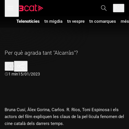
Anar
Anar
Obre
menú
a
al
de
la
contingut
navegació
navegació
Telenotícies
tn migdia
tn vespre
tn comarques
més
principal
Per què agrada tant "Alcarràs"?
Durada:
1 min
15/01/2023
Bruna Cusí, Àlex Gorina, Carlos. R. Ríos, Toni Espinosa i els
actors del film expliquen les claus de la pel·lícula fenomen del
cine català dels darrers temps.