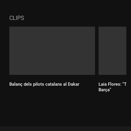
CLIPS
Balanç dels pilots catalans al Dakar
Laia Flores: "Te
Barça"
Durada:
Durada: