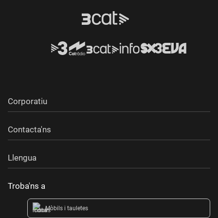
Corporatiu
Contacta'ns
Llengua
Troba'ns a
Mòbils i tauletes