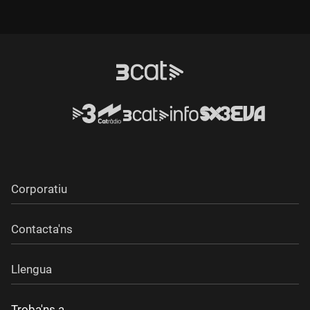
productes que tots coneixem i estris que tots tenim a casa.
Cadia dia, a les 15.40, després del "TN
migdia".www.tv3.cat/cuines
Corporatiu
Contacta'ns
Llengua
Troba'ns a