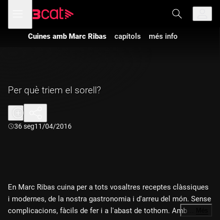
Anar
Anar
Obre
menú
a
al
de
la
contingut
navegació
navegació
Cuines amb Marc Ribas
capítols
més info
principal
Per què triem el sorell?
Durada:
36 seg
11/04/2016
En Marc Ribas cuina per a tots vosaltres receptes clàssiques
i modernes, de la nostra gastronomia i d'arreu del món. Sense
complicacions, fàcils de fer i a l'abast de tothom. Amb
…
Més