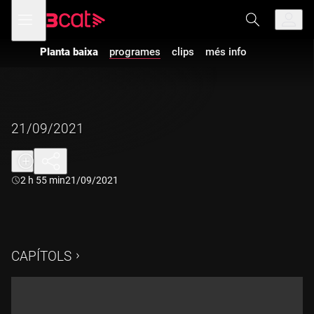
Anar
Anar
Obre
menú
a
al
de
la
contingut
navegació
navegació
Planta baixa
programes
clips
més info
principal
21/09/2021
Durada:
2 h 55 min
21/09/2021
CAPÍTOLS