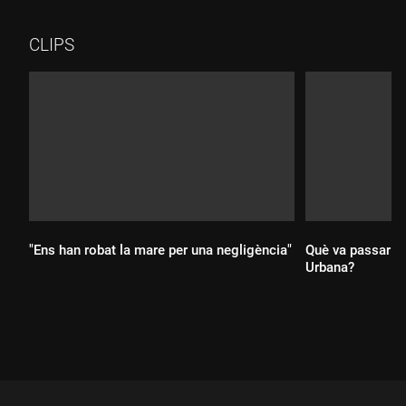
CLIPS
"Ens han robat la mare per una negligència"
Què va passar la 
Urbana?
Durada:
Durada: