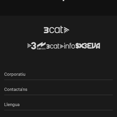
socials
Corporatiu
Contacta'ns
Llengua