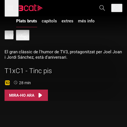
Anar
Anar
Obre
menú
a
al
de
la
contingut
navegació
navegació
Plats bruts
capítols
extres
més info
principal
El gran clàssic de l'humor de TV3, protagonitzat per Joel Joan
i Jordi Sánchez, està d'aniversari.
T1xC1 - Tinc pis
Durada:
28 min
MIRA-HO ARA