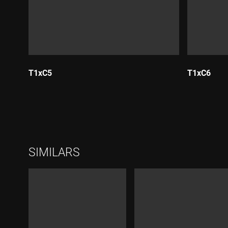
T1xC5
T1xC6
Durada:
Durada:
SIMILARS