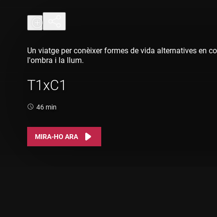
Un viatge per conèixer formes de vida alternatives en c
l'ombra i la llum.
T1xC1
Durada:
46 min
MIRA-HO ARA