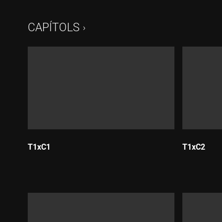
CAPÍTOLS
T1xC1
T1xC2
Durada:
Durada: