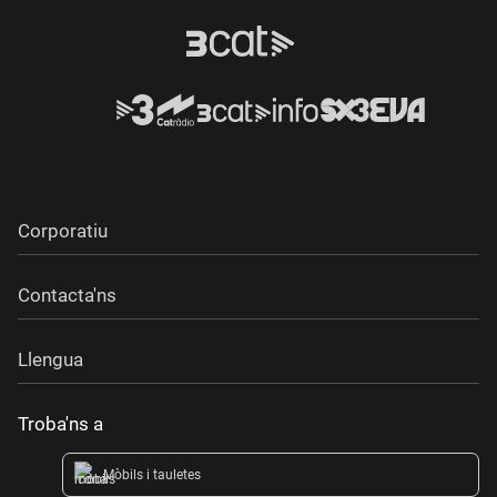
Corporatiu
Contacta'ns
Llengua
Troba'ns a
Mòbils i tauletes