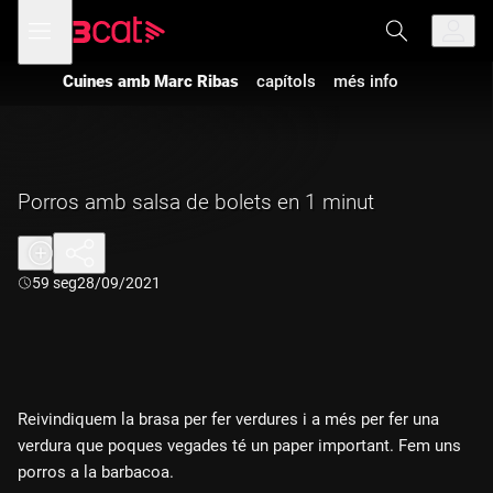
Anar
Anar
Obre
menú
a
al
de
la
contingut
navegació
navegació
Cuines amb Marc Ribas
capítols
més info
principal
Porros amb salsa de bolets en 1 minut
Durada:
59 seg
28/09/2021
Reivindiquem la brasa per fer verdures i a més per fer una
verdura que poques vegades té un paper important. Fem uns
porros a la barbacoa.