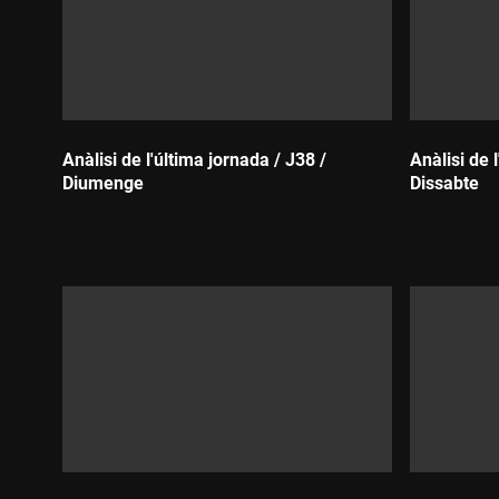
Anàlisi de l'última jornada / J38 /
Anàlisi de 
Diumenge
Dissabte
Durada:
Durada: