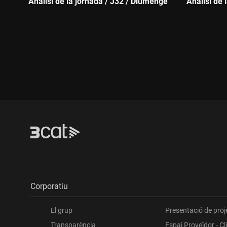
Anàlisi de la jornada / J32 / Diumenge
Anàlisi de 
Durada:
Durada:
Corporatiu
El grup
Presentació de proj
Transparència
Espai Proveïdor - Cl