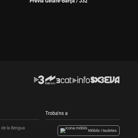
Prèvia Getafe-Barça / J32
Durada:
Troba'ns a
de la llengua
Mòbils i tauletes