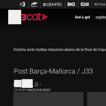
Anar
Anar
BOTIGA
a
al
la
contingut
Obre
navegació
menú
Gol a gol
capíto
de
principal
navegació
Victòria amb moltes rotacions abans de la final de Copa
Post Barça-Mallorca / J33
CAPÍTOLS
Durada:
1 h 21 min
22/04/2025