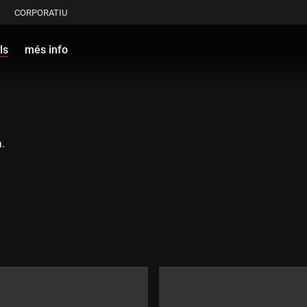
CORPORATIU
ls
més info
.