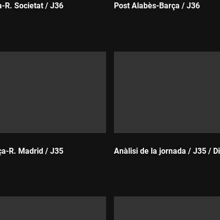
-R. Societat / J36
Post Alabès-Barça / J36
Durada:
ça-R. Madrid / J35
Anàlisi de la jornada / J35 / D
Durada: