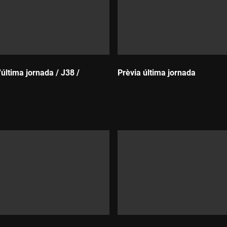
l'última jornada / J38 /
Prèvia última jornada
Durada: