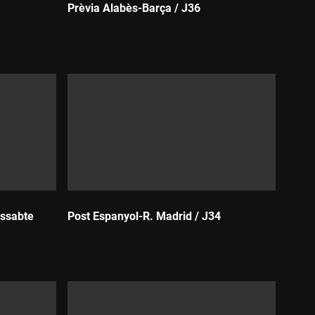
Prèvia Alabès-Barça / J36
Durada:
issabte
Post Espanyol-R. Madrid / J34
Durada: