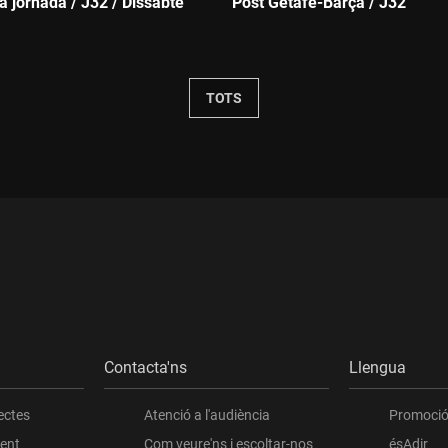
la jornada / J32 / Dissabte
Post Getafe-Barça / J32
Durada:
TOTS
Contacta'ns
Llengua
ectes
Atenció a l'audiència
Promoció 
ient
Com veure'ns i escoltar-nos
ésAdir