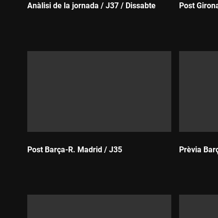
Anàlisi de la jornada / J37 / Dissabte
Post Girona
Durada:
Durada:
Post Barça-R. Madrid / J35
Prèvia Bar
Durada:
Durada: