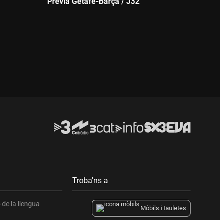
Prèvia Getafe-Barça / J32
Durada:
Troba'ns a
de la llengua
Mòbils i tauletes