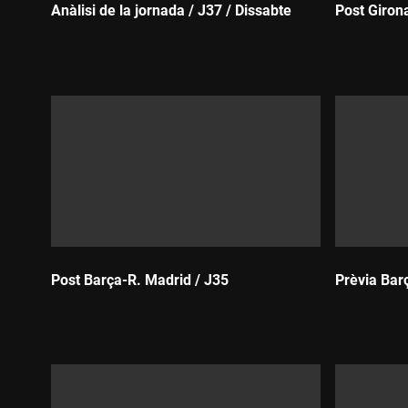
Anàlisi de la jornada / J37 / Dissabte
Post Girona
Durada:
Durada:
Post Barça-R. Madrid / J35
Prèvia Bar
Durada:
Durada: