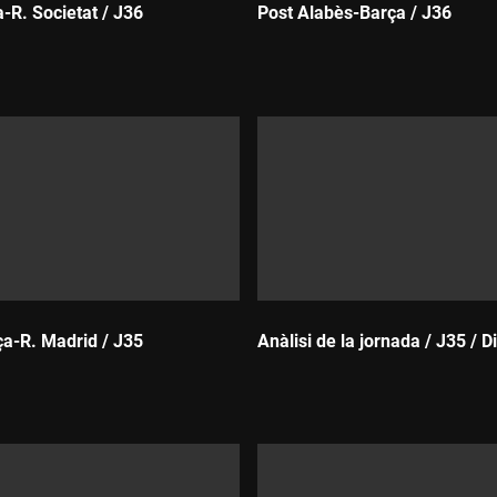
-R. Societat / J36
Post Alabès-Barça / J36
Durada:
ça-R. Madrid / J35
Anàlisi de la jornada / J35 / D
Durada: