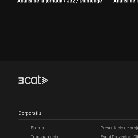
Anàlisi de la jornada / J32 / Diumenge
Anàlisi de 
Durada:
Durada:
Corporatiu
El grup
Presentació de proj
Transparència
Espai Proveïdor - Cl