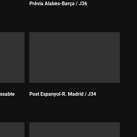
Prèvia Alabès-Barça / J36
Durada:
issabte
Post Espanyol-R. Madrid / J34
Durada: