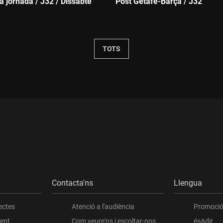
la jornada / J32 / Dissabte
Post Getafe-Barça / J32
Durada:
TOTS
Contacta'ns
Llengua
ectes
Atenció a l'audiència
Promoció 
ient
Com veure'ns i escoltar-nos
ésAdir