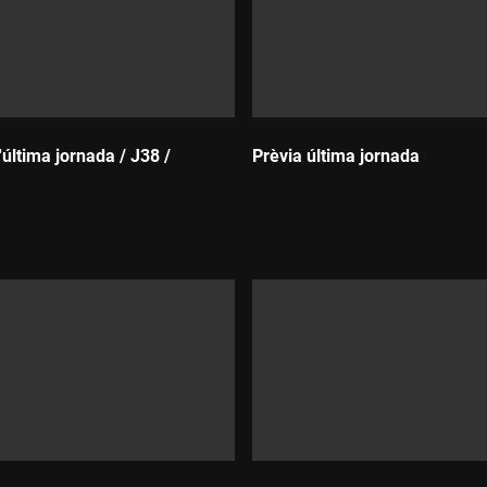
l'última jornada / J38 /
Prèvia última jornada
Durada: