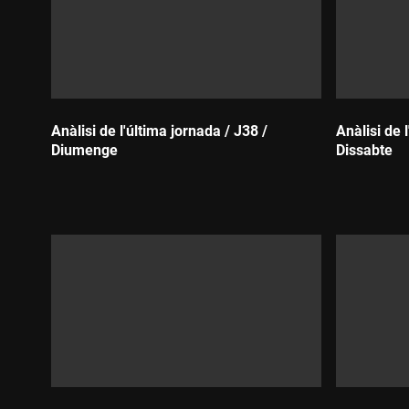
Anàlisi de l'última jornada / J38 /
Anàlisi de 
Diumenge
Dissabte
Durada:
Durada: