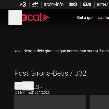
Anar
Anar
BOTIGA
a
al
la
contingut
Obre
navegació
menú
Gol a gol
capíto
de
principal
navegació
Nova derrota dels gironins que només han sumat 3 dels
Post Girona-Betis / J32
CAPÍTOLS
Durada:
1 h 4 min
21/04/2025