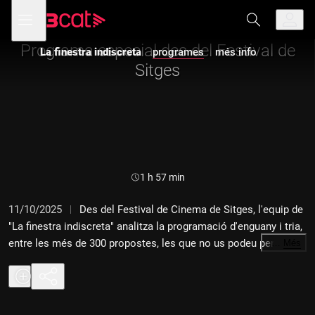
Anar
Anar
Obre
menú
a
al
de
la
contingut
navegació
navegació
Programa especial des del Festival de
La finestra indiscreta
programes
més info
principal
Sitges
Durada:
1 h 57 min
11/10/2025
Des del Festival de Cinema de Sitges, l'equip de
"La finestra indiscreta" analitza la programació d'enguany i tria,
entre les més de 300 propostes, les que no us podeu perdre.
…
Més
De pel·lícules molt esperades com el "Frankenstein" de
Guillermo del Toro a joies prometedores com "Good boy". A
més, analitzem les estrenes de pel·lícules a les sales de
cinema, amb novetats com "Una casa llena de dinamita" i "Bala