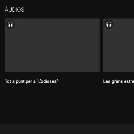
perdida". I també les novetats en matèria de sèries, com "La
ÀUDIOS
suerte" i "La jutgessa Lewis". I en Joan Enric Barceló porta un
"Videoclub" edició Sitges.
Tot a punt per a "L'odissea"
Les grans estre
Durada:
Durada: