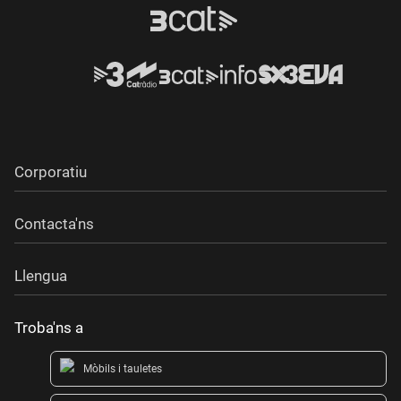
Corporatiu
Contacta'ns
Llengua
Troba'ns a
Mòbils i tauletes