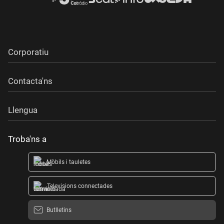
Corporatiu
Contacta'ns
Llengua
Troba'ns a
Mòbils i tauletes
Televisions connectades
Butlletins