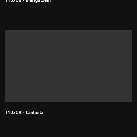
T10xC8 - Martgatzem
Durada:
T10xC9 - L'anticita
Durada: