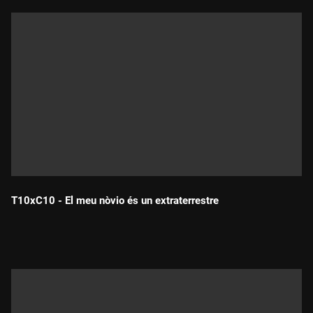
T10xC10 - El meu nòvio és un extraterrestre
Durada: