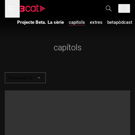
Anar
Anar
Obre
menú
a
al
de
la
contingut
navegació
navegació
Projecte Beta. La sèrie
capítols
extres
betapòdcast
principal
capítols
Temporada 10