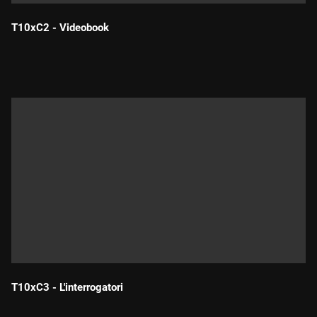
T10xC2 - Videobook
Durada:
T10xC3 - L'interrogatori
Durada: