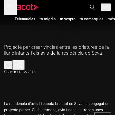
Anar
Anar
Obre
menú
a
al
de
la
contingut
navegació
navegació
Telenotícies
tn migdia
tn vespre
tn comarques
més
principal
Projecte per crear vincles entre les criatures de la
llar d'infants i els avis de la residència de Seva
Durada:
2 min
11/12/2018
La residencia d'avis i l'escola bressol de Seva han engegat un
projecte pioner. Cada setmana, avis i nens es troben unes