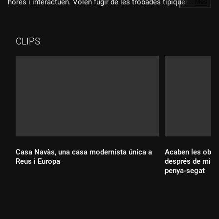
hores i interactuen. Volen fugir de les trobades típiques del
…
Més
calendari com el Nadal o la castanyada perquè el que
busquen és establir vincles entre les dues generacions més
allunyades -per edat- de la nostra societat.
CLIPS
Casa Navàs, una casa modernista única a
Acaben les obres
Reus i Europa
després de mig a
penya-segat
Durada:
Durada: