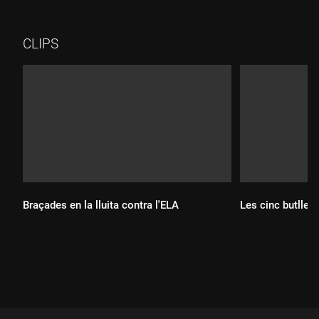
l'arc de Triomf, han arribat a Pla de Palau. Allà, han confluït les
concentracions i, tot i la llunyania, han fet arribar els crits i
xiulets al monarca.
CLIPS
Braçades en la lluita contra l'ELA
Les cinc butllete
Durada:
Durada: