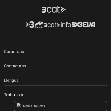
Corporatiu
Contacta'ns
Llengua
Troba'ns a
Mòbils i tauletes