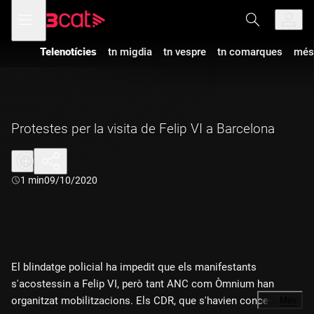
Anar
Anar
Obre
menú
a
al
de
la
contingut
navegació
navegació
Telenotícies
tn migdia
tn vespre
tn comarques
més
principal
Protestes per la visita de Felip VI a Barcelona
Durada:
1 min
09/10/2020
El blindatge policial ha impedit que els manifestants
s'acostessin a Felip VI, però tant ANC com Òmnium han
organitzat mobilitzacions. Els CDR, que s'havien concentrat a
…
Més