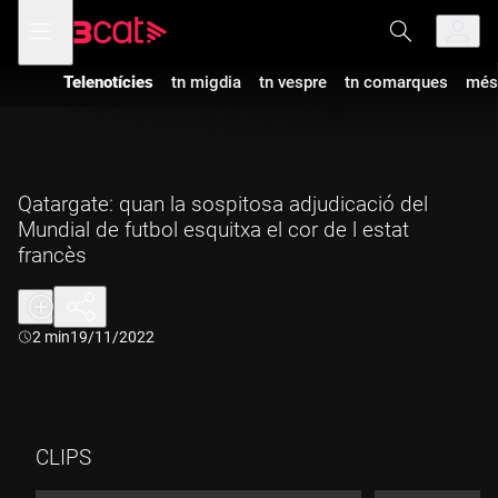
Anar
Anar
Obre
menú
a
al
de
la
contingut
navegació
navegació
Telenotícies
tn migdia
tn vespre
tn comarques
més
principal
Qatargate: quan la sospitosa adjudicació del
Mundial de futbol esquitxa el cor de l estat
francès
Durada:
2 min
19/11/2022
CLIPS