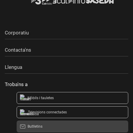
Corporatiu
Contacta'ns
Llengua
Troba'ns a
Mòbils i tauletes
Televisions connectades
Butlletins