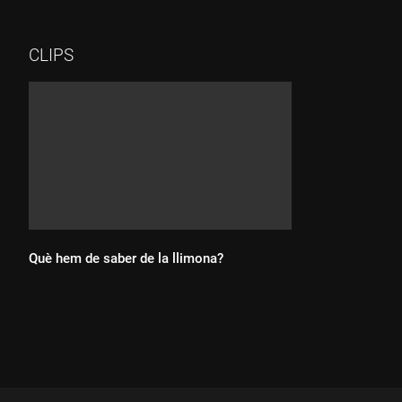
farem tempeh a la planxa. Dificultat: BAIXA, Temps
d'elaboració: 20 MINUTS, Producte principal: TEMPEH,
Temporada: TOT L'ANY.
CLIPS
Què hem de saber de la llimona?
Durada: