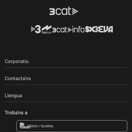
Corporatiu
Contacta'ns
Llengua
Troba'ns a
Mòbils i tauletes