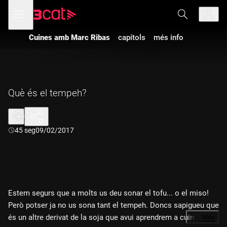
Anar
Anar
Obre
menú
a
al
de
la
contingut
navegació
navegació
Cuines amb Marc Ribas
capítols
més info
principal
Què és el tempeh?
Durada:
45 seg
09/02/2017
Estem segurs que a molts us deu sonar el tofu... o el miso!
Però potser ja no us sona tant el tempeh. Doncs sapigueu que
és un altre derivat de la soja que avui aprendrem a cuinar. Avui
…
Més