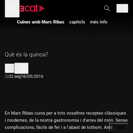
Anar
Anar
Obre
menú
a
al
de
la
contingut
navegació
navegació
Cuines amb Marc Ribas
capítols
més info
principal
Què és la quinoa?
Durada:
32 seg
18/05/2016
En Marc Ribas cuina per a tots vosaltres receptes clàssiques
i modernes, de la nostra gastronomia i d'arreu del món. Sense
complicacions, fàcils de fer i a l'abast de tothom. Amb
…
Més