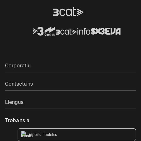
Corporatiu
Contacta'ns
Llengua
Troba'ns a
Mòbils i tauletes