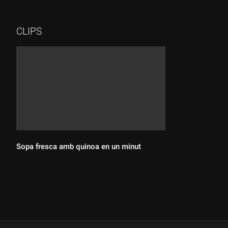
productes que tots coneixem i estris que tots tenim a casa.
Cadia dia, a les 15.40, després del TN
migdia.www.tv3.cat/cuines
CLIPS
Sopa fresca amb quinoa en un minut
Durada: