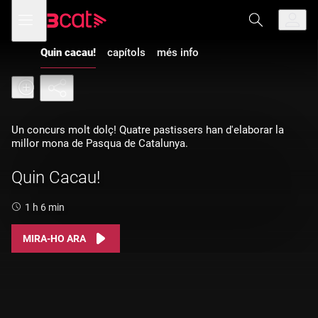
Anar
Anar
Obre
menú
a
al
de
la
contingut
navegació
navegació
Quin cacau!
capítols
més info
principal
Un concurs molt dolç! Quatre pastissers han d'elaborar la
millor mona de Pasqua de Catalunya.
Quin Cacau!
Durada:
1 h 6 min
MIRA-HO ARA