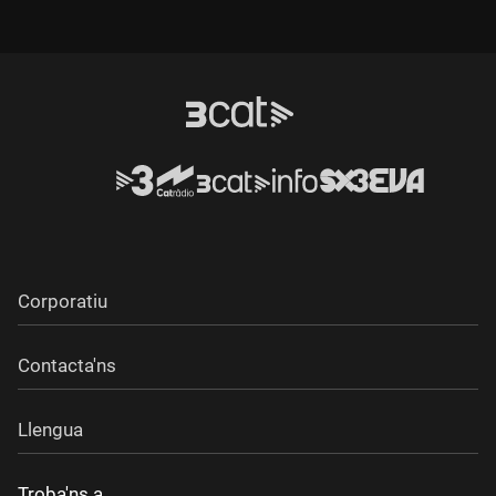
Corporatiu
Contacta'ns
Llengua
Troba'ns a