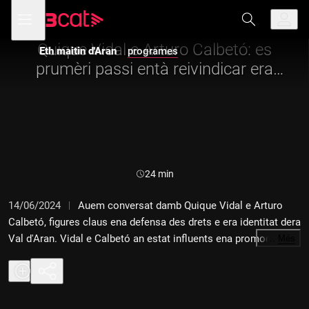
Anar
Anar
Obre
menú
Eth maitin d'Aran
a
al
de
la
contingut
navegació
navegació
Quique Vidal e Arturo Calbetó: es
Eth maitin d'Aran
programes
principal
prumèri passi entà reivindicar era
identitat aranesa
Durada:
24 min
14/06/2024
Auem conversat damb Quique Vidal e Arturo
Calbetó, figures claus ena defensa des drets e era identitat dera
Val d'Aran. Vidal e Calbetó an estat influents ena promocion
…
Més
dera autonomia aranesa, en tot impulsar eth Manifèst e era
inclusion des drets dera Val d'Aran en Estatut d'Autonomia de
Catalonha der an 1979.Hem conversat amb Quique Vidal i
Arturo Calbetó, figures clau en la defensa dels drets i la