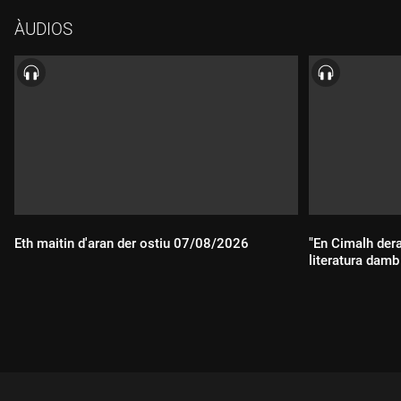
identitat de la Vall d'Aran. Vidal i Calbetó han estat influents en
ÀUDIOS
la promoció de l'autonomia aranesa, impulsant el Manifest i la
inclusió dels drets de la Vall d'Aran en l'Estatut d'Autonomia de
Catalunya de l'any 1979.
Eth maitin d'aran der ostiu 07/08/2026
"En Cimalh der
literatura dam
Durada:
Durada: