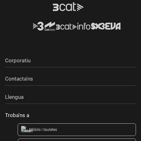
Corporatiu
Contacta'ns
Llengua
Troba'ns a
Mòbils i tauletes