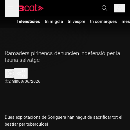
Anar
Anar
Obre
menú
a
al
de
la
contingut
navegació
navegació
Telenotícies
tn migdia
tn vespre
tn comarques
més
principal
Ramaders pirinencs denuncien indefensió per la
fauna salvatge
Durada:
2 min
08/06/2026
Dues explotacions de Soriguera han hagut de sacrificar tot el
bestiar per tuberculosi