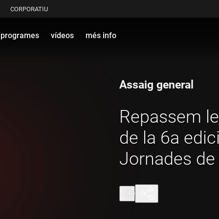
CORPORATIU
programes
vídeos
més info
Assaig general
Repassem les
de la 6a edic
Jornades de 
Catalunya