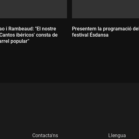
ao i Rambeaud: "El nostre
Presentem la programació de
Cantos ibéricos' consta de
festival Ésdansa
rrel popular"
Durada:
:
Contacta'ns
Llengua