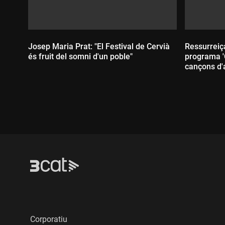
Josep Maria Prat: "El Festival de Cervià
Ressurreiç
és fruit del somni d'un poble"
programa '
cançons d'a
Durada:
Durada
Corporatiu