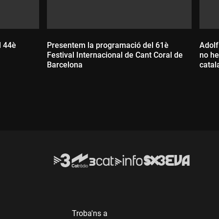
l 44è
Presentem la programació del 61è
Adolf
Festival Internacional de Cant Coral de
no he
Barcelona
catal
Durada:
D
Troba'ns a