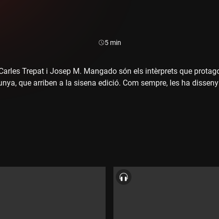
Durada:
5 min
Carles Trepat i Josep M. Mangado són els intèrprets que protag
nya, que arriben a la sisena edició. Com sempre, les ha dissenya