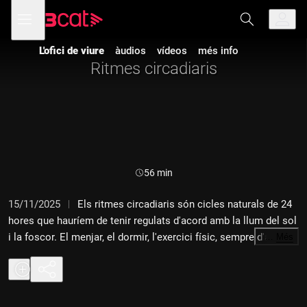
Anar
Anar
Obre
menú
a
al
de
la
contingut
navegació
navegació
L'ofici de viure
àudios
vídeos
més info
principal
Ritmes circadiaris
Durada:
56 min
15/11/2025
Els ritmes circadiaris són cicles naturals de 24
hores que hauríem de tenir regulats d'acord amb la llum del sol
i la foscor. El menjar, el dormir, l'exercici físic, sempre d'acord
…
Més
amb el ritme que ens imposa la llum del sol, ens pot garantir
una bona salut. Ho comentem amb l'experta en
Psiconeuroimmunologia clínica (PNI) Diana Climent, el metge
Miquel Masgrau, i la doctora en Antropologia Isabel Calpe