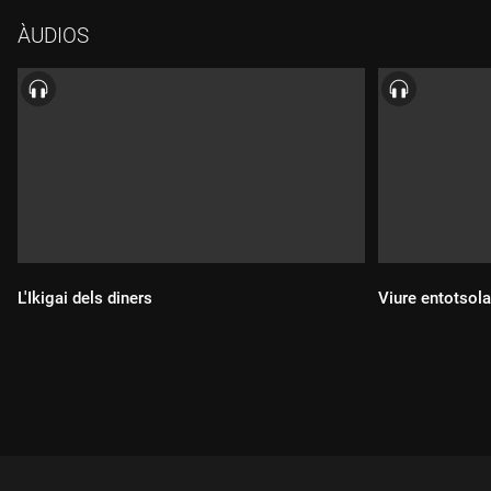
Rufat. Acabem amb l'espai de Sergi Torres.
ÀUDIOS
L'Ikigai dels diners
Viure entotsola
Durada:
Durada: