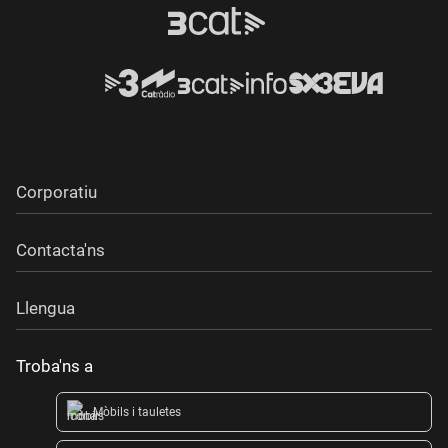
Corporatiu
Contacta'ns
Llengua
Troba'ns a
Mòbils i tauletes