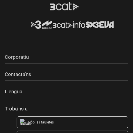
Corporatiu
Contacta'ns
Llengua
Troba'ns a
Mòbils i tauletes