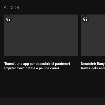
15 cèntims, tres vegades més que el tramvia, i es considerava
ÀUDIOS
"elitista". Tot això ho expliquem en aquest reportatge.
"Rutes", una app per descobrir el patrimoni
Descobrir Bany
arquitectònic català a peu de carrer
través dels ant
Durada:
Durada: