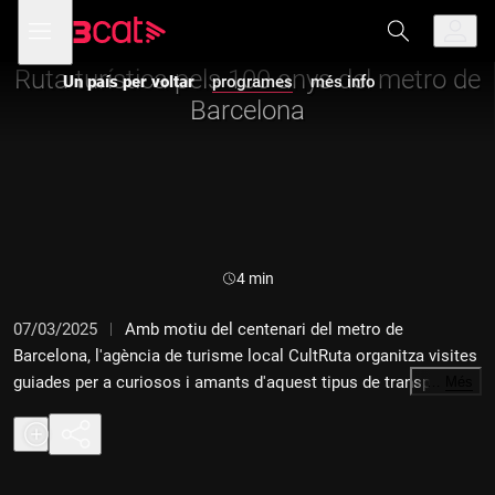
Anar
Anar
Obre
menú
Un país per voltar
a
al
de
la
contingut
navegació
navegació
Ruta turística pels 100 anys del metro de
Un país per voltar
programes
més info
principal
Barcelona
Durada:
4 min
07/03/2025
Amb motiu del centenari del metro de
Barcelona, l'agència de turisme local CultRuta organitza visites
guiades per a curiosos i amants d'aquest tipus de transport.
…
Més
Des de la Rambla i fins a la Diagonal. Hi ha estacions fantasma
que mai han donat servei? La de Gaudí, la de Correus? Què van
fer per superar les restes de l'antiga muralla medieval del
subsol? En els seus inicis, agafar "el gran metropolità" costava