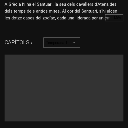
A Grècia hi ha el Santuari, la seu dels cavallers d'Atena des
dels temps dels antics mites. Al cor del Santuari, s'hi alcen
les dotze cases del zodíac, cada una liderada per un cavaller
…
Més
d'or. Allà, el Tenma es troba entre els aspirants a cavaller i,
per sorpresa, es retroba amb la Sasha, una antiga companya
d'orfenat. Mentrestant el món de l'Alone s'ha tornat gris.
CAPÍTOLS
Temporada 1