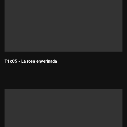
T1xC5 - La rosa enverinada
Durada: