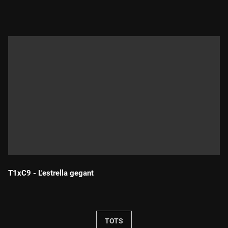
Durada:
T1xC9 - L'estrella gegant
Durada:
TOTS