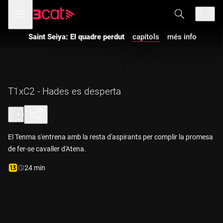
Anar
Anar
Obre
menú
a
al
de
la
contingut
navegació
navegació
Saint Seiya: El quadre perdut
capítols
més info
principal
T1xC2 - Hades es desperta
El Tenma s'entrena amb la resta d'aspirants per complir la promesa
de fer-se cavaller d'Atena.
Durada:
24 min