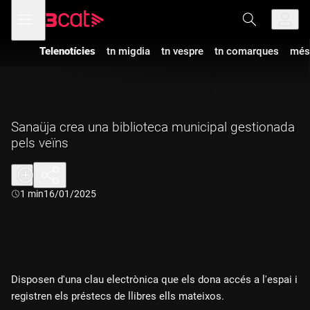
Anar
Anar
Obre
menú
a
al
de
la
contingut
navegació
navegació
Telenotícies
tn migdia
tn vespre
tn comarques
més
principal
Sanaüja crea una biblioteca municipal gestionada
pels veïns
Durada:
1 min
16/01/2025
Disposen d'una clau electrònica que els dona accés a l'espai i
registren els préstecs de llibres ells mateixos.