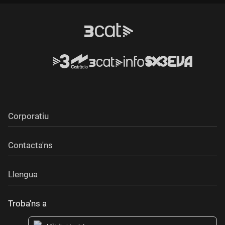
Durada:
Corporatiu
Contacta'ns
Llengua
Troba'ns a