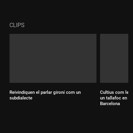
CLIPS
Reivindiquen el parlar gironí com un
Cultius com les 
subdialecte
un tallafoc en c
Barcelona
Durada: