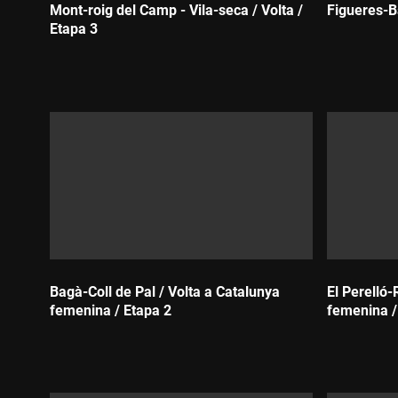
Mont-roig del Camp - Vila-seca / Volta /
Figueres-Ba
Etapa 3
Durada:
Durada:
Bagà-Coll de Pal / Volta a Catalunya
El Perelló-
femenina / Etapa 2
femenina /
Durada:
Durada: