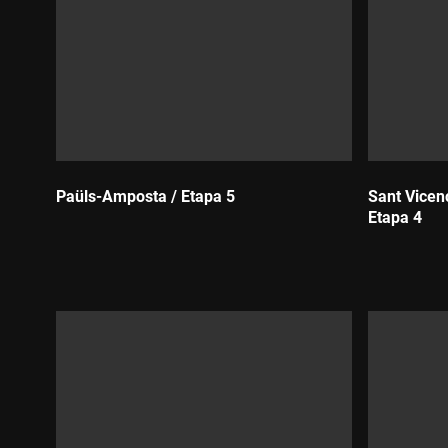
Paüls-Amposta / Etapa 5
Sant Vicen
Etapa 4
Durada:
Durada: