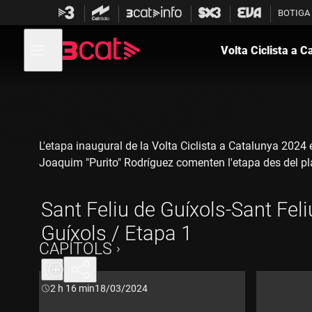
Anar
Anar
BOTIGA
a
al
la
contingut
Obre
navegació
menú
Volta Ciclista a C
de
principal
navegació
L'etapa inaugural de la Volta Ciclista a Catalunya 2024
Joaquim "Purito" Rodríguez comenten l'etapa des del pla
Sant Feliu de Guíxols-Sant Feli
Guíxols / Etapa 1
CAPÍTOLS
Durada:
2 h 16 min
18/03/2024