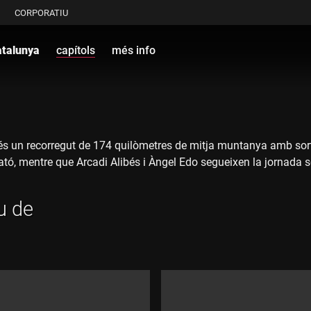
CORPORATIU
atalunya
capítols
més info
 és un recorregut de 174 quilòmetres de mitja muntanya amb sorti
tó, mentre que Arcadi Alibés i Àngel Edo segueixen la jornada so
u de