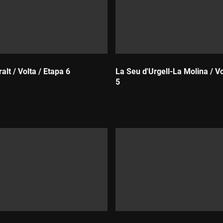
lt / Volta / Etapa 6
La Seu d'Urgell-La Molina / Vo
5
Durada: