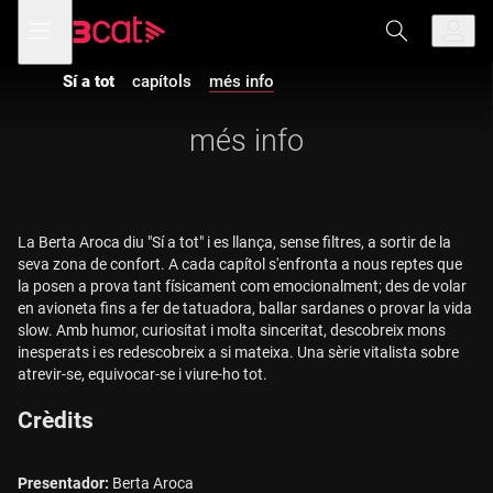
Anar
Anar
Obre
menú
a
al
de
la
contingut
navegació
navegació
Sí a tot
capítols
més info
principal
més info
La Berta Aroca diu "Sí a tot" i es llança, sense filtres, a sortir de la
seva zona de confort. A cada capítol s'enfronta a nous reptes que
la posen a prova tant físicament com emocionalment; des de volar
en avioneta fins a fer de tatuadora, ballar sardanes o provar la vida
slow. Amb humor, curiositat i molta sinceritat, descobreix mons
inesperats i es redescobreix a si mateixa. Una sèrie vitalista sobre
atrevir-se, equivocar-se i viure-ho tot.
Crèdits
Presentador:
Berta Aroca