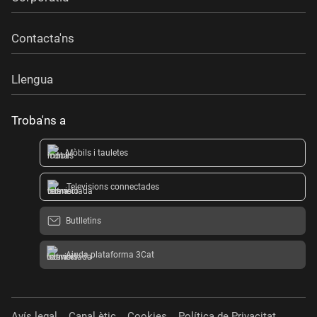
Contacta'ns
Llengua
Troba'ns a
Mòbils i tauletes
Televisions connectades
Butlletins
Ajuda plataforma 3Cat
Avís legal
Canal ètic
Cookies
Política de Privacitat