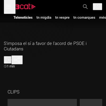
Anar
Anar
Obre
menú
a
al
de
la
contingut
navegació
navegació
Telenotícies
tn migdia
tn vespre
tn comarques
més
principal
S'imposa el sí a favor de l'acord de PSOE i
Ciutadans
Durada:
1 min
CLIPS