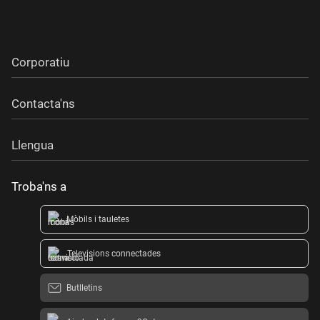
Corporatiu
Contacta'ns
Llengua
Troba'ns a
Mòbils i tauletes
Televisions connectades
Butlletins