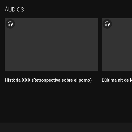
Ignasi Tebé, mestre de sexe tàntric.
ÀUDIOS
Història XXX (Retrospectiva sobre el porno)
L'última nit de
Durada:
Durada: