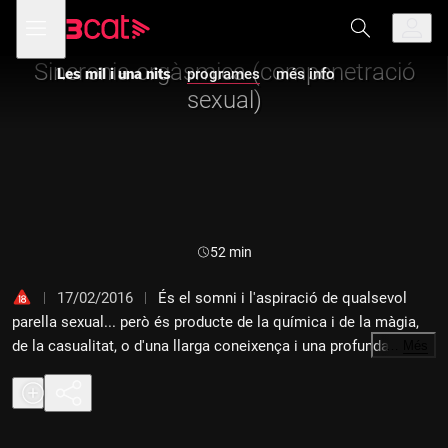
Anar
Anar
Obre
menú
Les mil i una nits
a
al
de
la
contingut
navegació
navegació
Sincronia orgàsmica (compenetració
Les mil i una nits
programes
més info
principal
sexual)
Durada:
52 min
17/02/2016
És el somni i l'aspiració de qualsevol
parella sexual... però és producte de la química i de la màgia,
de la casualitat, o d'una llarga coneixença i una profunda
…
Més
confiança? En parlem amb Alícia Romero, psicòloga,
especialista en teràpia de parella i teràpia sexual; Pere
Estupinyà, químic, bioquímic i divulgador científic; Mireia
Manjón, psicòloga i formadora a Sex Academy Barcelona i