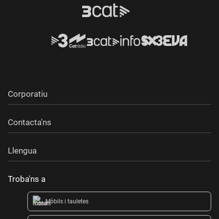
Corporatiu
Contacta'ns
Llengua
Troba'ns a
Mòbils i tauletes