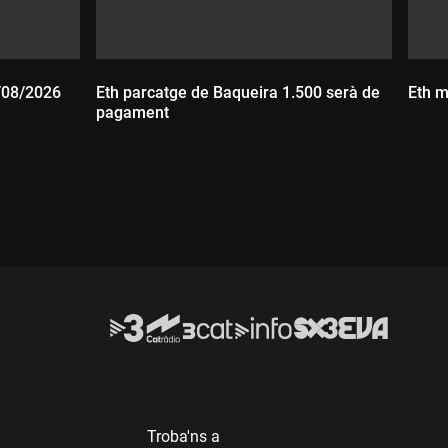
6/08/2026
Eth parcatge de Baqueira 1.500 serà de
Eth m
pagament
D
Durada:
Troba'ns a