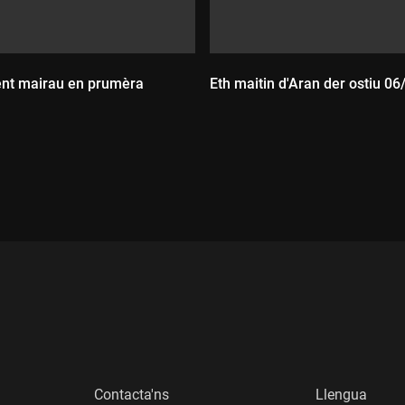
ent mairau en prumèra
Eth maitin d'Aran der ostiu 0
Durada:
:
Contacta'ns
Llengua