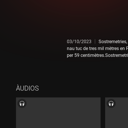
03/10/2023
Sostremetries,
nau tuc de tres mil mètres en P
per 59 centimètres.Sostremetri
un nou cim de tres mil metres a
per 59 centímetres.
ÀUDIOS