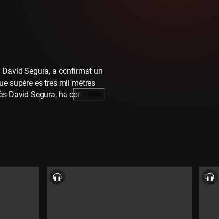
s David Segura, a confirmat un
que supère es tres mil mètres
nès David Segura, ha confirmat
…
Més
 que supera els tres mil metres