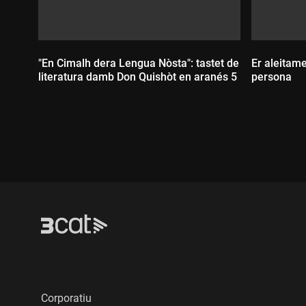
"En Cimalh dera Lengua Nòsta": tastet de
Er aleitam
literatura damb Don Quishòt en aranés 5
persona
Durada:
Durada
Corporatiu