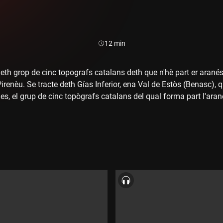
Durada:
12 min
 eth grop de cinc topografs catalans deth que n'hè part er arané
irenèu. Se tracte deth Gías Inferior, ena Val de Estòs (Benasc), 
es, el grup de cinc topògrafs catalans del qual forma part l'ara
l Pirineu. Es tracta del Gías Inferior, a la Vall d'Estós (Benasc),