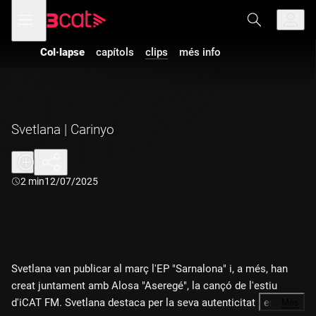
Anar
Anar
Obre
menú
a
al
de
la
contingut
navegació
navegació
Col·lapse
capítols
clips
més info
principal
Svetlana | Carinyo
Durada:
2 min
12/07/2025
Svetlana van publicar al març l'EP "Sarnalona" i, a més, han
creat juntament amb Alosa "Aseregé", la cançó de l'estiu
d'iCAT FM. Svetlana destaca per la seva autenticitat i en poc
…
Més