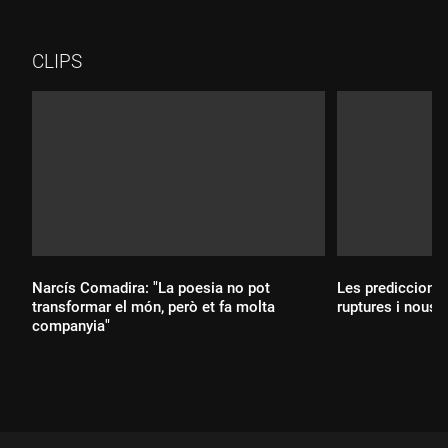
temps ha aconseguit crear un espai on la música, la crítica
social i l'humor es troben des d'una perspectiva centenial.
CLIPS
Narcís Comadira: "La poesia no pot
Les prediccions
transformar el món, però et fa molta
ruptures i nous
companyia"
Durada:
Durada: