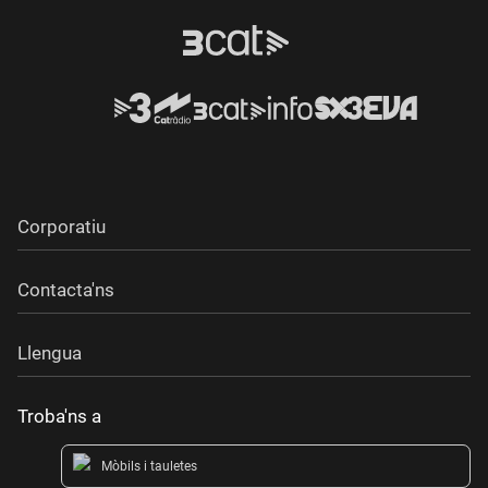
Corporatiu
Contacta'ns
Llengua
Troba'ns a
Mòbils i tauletes