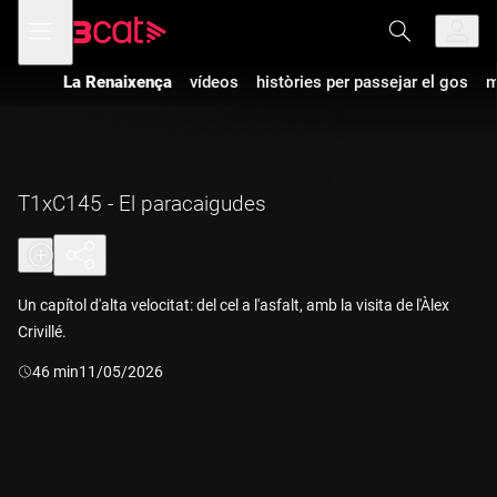
Anar
Anar
Obre
menú
a
al
de
la
contingut
navegació
navegació
La Renaixença
vídeos
històries per passejar el gos
m
principal
T1xC145 - El paracaigudes
Un capítol d'alta velocitat: del cel a l'asfalt, amb la visita de l'Àlex
Crivillé.
Durada:
46 min
11/05/2026