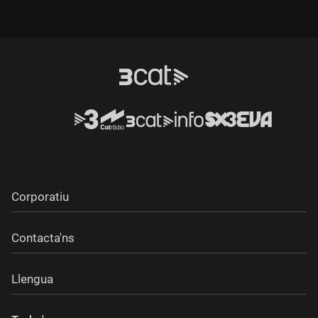
Durada:
Durada:
Corporatiu
Contacta'ns
Llengua