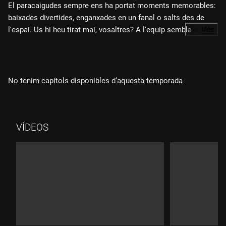
El paracaigudes sempre ens ha portat moments memorables:
baixades divertides, enganxades en un fanal o salts des de
l'espai. Us hi heu tirat mai, vosaltres? A l'equip sembla que hi
…
Més
ha diversitat d'opinions. Dediquem el capítol al paracaigudes.
Ens visita l'Àlex Crivillé, que no ha arribat als 1.300 km/h, però
sí que ha anat a més de 300 km/h dalt d'una moto. Boig o
valent? Ell mateix ens ho diu. A "Històries per passejar el
No tenim capítols disponibles d‘aquesta temporada
gos", sortim amb en Josep Maria per fer l'experiment amb les
ulleres de veure-hi al revés.
VÍDEOS