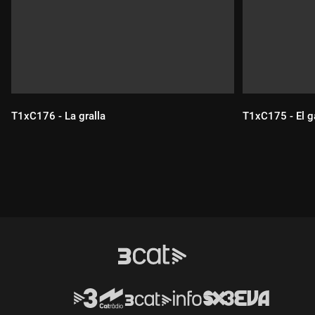
T1xC176 - La gralla
T1xC175 - El ga
Durada:
Durada: