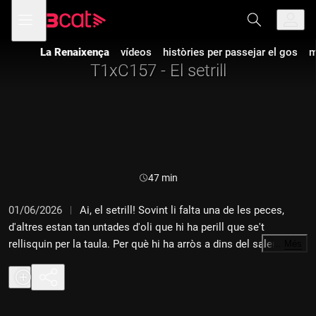
Anar
Anar
Obre
menú
a
al
de
la
contingut
navegació
navegació
La Renaixença
vídeos
històries per passejar el gos
m
principal
T1xC157 - El setrill
Durada:
47 min
01/06/2026
Ai, el setrill! Sovint li falta una de les peces,
d'altres estan tan untades d'oli que hi ha perill que se't
rellisquin per la taula. Per què hi ha arròs a dins del saler? Per
…
Més
què hi ha una fulla de llorer a dins de l'oli? Dediquem el capítol
al setrill. Rebem la visita de la Natza Farré. Va passar per "La
competència", la nostra competència, i la seva (que som
nosaltres). Hem decidit fer una trobada en un punt neutral.