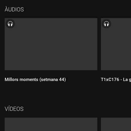
Anem amb la Pepper a les obres franceses al canal de Panamà
ÀUDIOS
del 1882.
Millors moments (setmana 44)
T1xC176 - La g
Durada:
Durada:
VÍDEOS