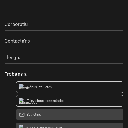
Corporatiu
Contacta'ns
Llengua
Troba'ns a
Mòbils i tauletes
Televisions connectades
Butlletins